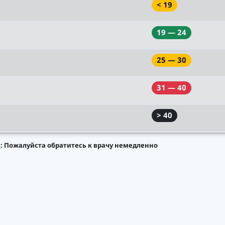
< 19
19 — 24
25 — 30
31 — 40
> 40
е
: Пожалуйста обратитесь к врачу немедленно