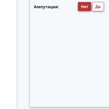
Ампутация:
Нет
Да