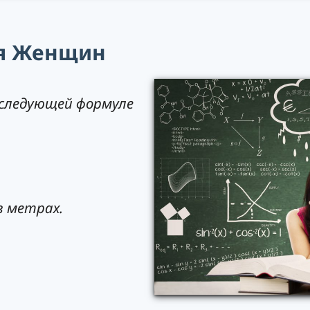
я Женщин
следующей формуле
в метрах.