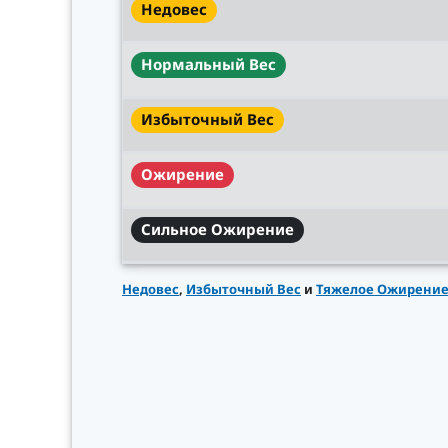
Недовес
Нормальный Вес
Избыточный Вес
Ожирение
Сильное Ожирение
Недовес
,
Избыточный Вес
и
Тяжелое Ожирени