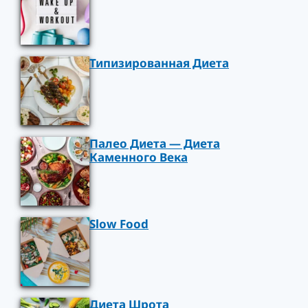
Типизированная Диета
Палео Диета — Диета
Каменного Века
Slow Food
Диета Шрота