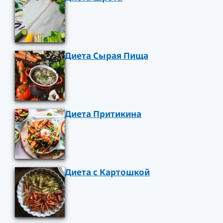
Диета Сырая Пища
Диета Притикина
Диета с Картошкой