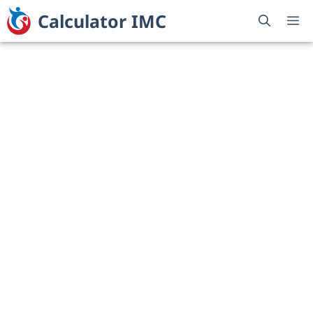
Sari
Calculator IMC
M
la
conținut