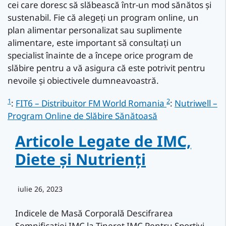
cei care doresc să slăbească într-un mod sănătos și
sustenabil. Fie că alegeți un program online, un
plan alimentar personalizat sau suplimente
alimentare, este important să consultați un
specialist înainte de a începe orice program de
slăbire pentru a vă asigura că este potrivit pentru
nevoile și obiectivele dumneavoastră.
1
2
:
FIT6 – Distribuitor FM World Romania
:
Nutriwell –
Program Online de Slăbire Sănătoasă
Articole Legate de IMC,
Diete și Nutrienți
iulie 26, 2023
Indicele de Masă Corporală Descifrarea
Semnificației IMC la Tineret IMC Pentru Sportivi