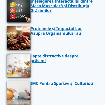
Înțelegerea Interacțiunii dintre
Masa Musculară și Distribuția
Grăsimilor
Proteinele și Impactul Lor
Asupra Organismului Tău
Fapte distractive despre
grăsimi
IMC Pentru Sportivi și Culturisti