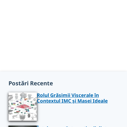
Postări Recente
Rolul Grăsimii Viscerale în
Contextul IMC și Masei Ideale