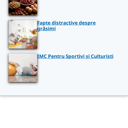
Fapte distractive despre
grăsimi
IMC Pentru Sportivi și Culturisti