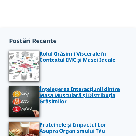
Postări Recente
Rolul Grăsimii Viscerale în
Contextul IMC și Masei Ideale
Înțelegerea Interacțiunii dintre
Masa Musculară și Distribuția
Grăsimilor
Proteinele și Impactul Lor
Asupra Organismului Tău