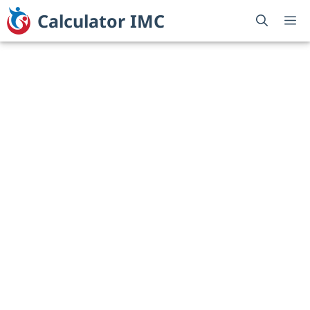
Sari
Calculator IMC
M
la
conținut