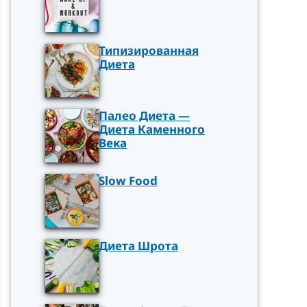
Типизированная
Диета
Палео Диета —
Диета Каменного
Века
Slow Food
Диета Шрота