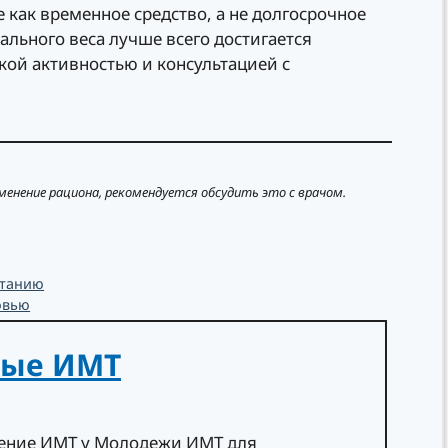
 как временное средство, а не долгосрочное
льного веса лучше всего достигается
ой активностью и консультацией с
менение рациона, рекомендуется обсудить это с врачом.
итанию
овью
ные ИМТ
чение ИМТ у Молодежи ИМТ для