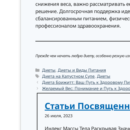
снижения веса, важно рассматривать ее
решение. Долгосрочная поддержка идеа
сбалансированным питанием, физическ
профессионалом здравоохранения.
Прежде чем начать любую диету, особенно резкую из
Рубрики
Диеты
,
Диеты и Виды Питания
Метки
Диета на Капустном Супе
,
Диеты
Диета Брижитт: Ваш Путь к Здоровому П
Желаемый Вес: Понимание и Путь к Здор
Статьи Посвящен
26 июля, 2023
Индекс Массы Тела Раскрывая Зна