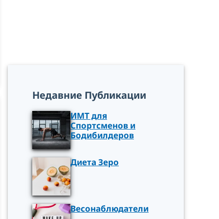
Недавние Публикации
ИМТ для
Спортсменов и
Бодибилдеров
Диета Зеро
Весонаблюдатели