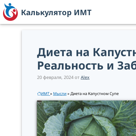
Перейти
Калькулятор ИМТ
к
содержимому
Диета на Капуст
Реальность и З
20 февраля, 2024
от
Alex
ИМТ
»
Мысли
»
Диета на Капустном Супе