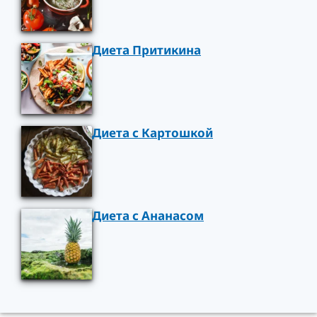
Диета Притикина
Диета с Картошкой
Диета с Ананасом