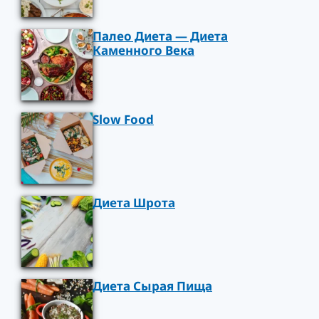
Палео Диета — Диета
Каменного Века
Slow Food
Диета Шрота
Диета Сырая Пища